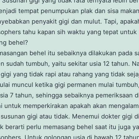
. Susunan gigi yang tidak rata ternyata lebih be
enjadi tempat penumpukan plak dan sisa maka
yebabkan penyakit gigi dan mulut. Tapi, apaka
ophers tahu kapan sih waktu yang tepat untuk
g behel?
asangan behel itu sebaiknya dilakukan pada sa
 sudah tumbuh, yaitu sekitar usia 12 tahun. 
gigi yang tidak rapi atau rahang yang tidak seja
lai muncul ketika gigi permanen mulai tumbuh,
usia 7 tahun, sehingga sebaiknya pemeriksaan d
ini untuk memperkirakan apakah akan mengalam
susunan gigi atau tidak. Menemui dokter gigi di
dak berarti perlu memasang behel saat itu juga y
ophers. Untuk golongan usia di bawah 12 tahu