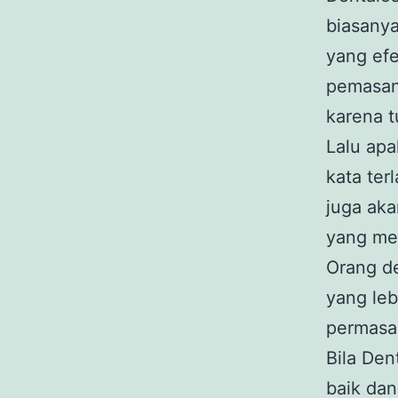
biasany
yang efe
pemasang
karena 
Lalu apa
kata ter
juga ak
yang me
Orang d
yang leb
permasa
Bila Den
baik dan