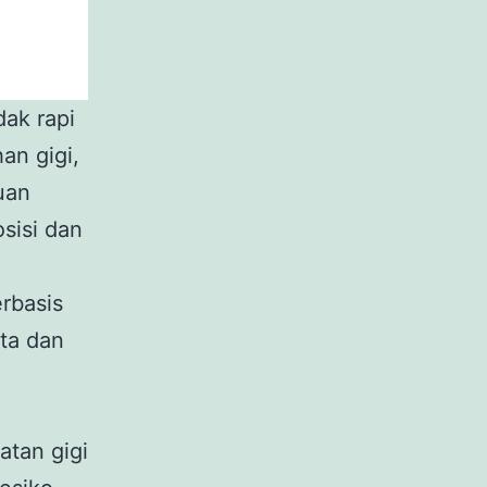
dak rapi
n gigi,
uan
sisi dan
rbasis
ata dan
tan gigi