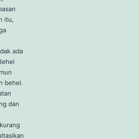
pasan
 itu,
uga
idak ada
Behel
amun
 behel.
atan
ang dan
 kurang
ultasikan