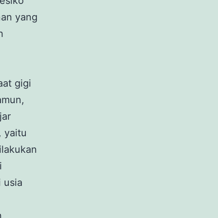
resiko
nan yang
h
at gigi
Namun,
jar
 yaitu
ilakukan
i
 usia
a
n,