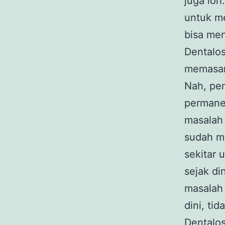
juga loh
untuk m
bisa men
Dentalos
memasan
Nah, pem
permanen
masalah 
sudah mu
sekitar 
sejak d
masalah 
dini, ti
Dentalos