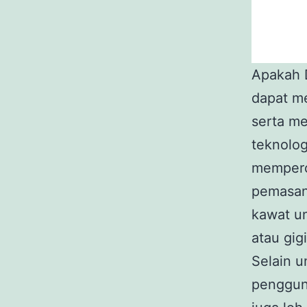
Apakah 
dapat m
serta m
teknolo
memperca
pemasang
kawat un
atau gi
Selain u
penggun